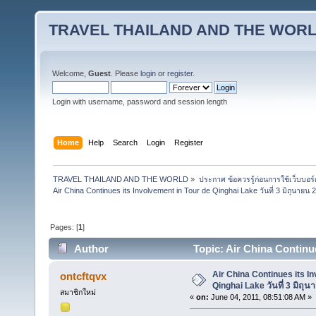
TRAVEL THAILAND AND THE WOR
Welcome,
Guest
. Please
login
or
register
.
Login with username, password and session length
Home
Help
Search
Login
Register
TRAVEL THAILAND AND THE WORLD
»
ประกาศ ข้อควรรู้ก่อนการใช้เว็บบอร์
Air China Continues its Involvement in Tour de Qinghai Lake วันที่ 3 มิถุนายน 
Pages: [
1
]
Author
Topic: Air China Continues
(Read 41782 times)
Air China Continues its I
ontcftqvx
Qinghai Lake วันที่ 3 มิถุน
สมาชิกใหม่
«
on:
June 04, 2011, 08:51:08 AM »