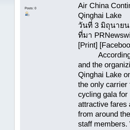
Air China Conti
Posts: 0
Qinghai Lake
วันที่ 3 มิถุนาย
ที่มา PRNewswi
[Print] [Faceboo
According to 
and the organiz
Qinghai Lake o
the only carrier
cycling gala for
attractive fares
from around the
staff members. 