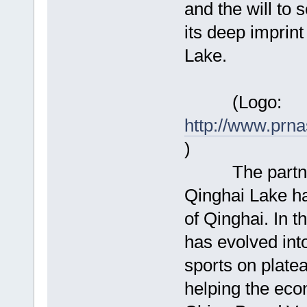
and the will to 
its deep imprint
Lake.
(Logo:
http://www.prn
)
The partnersh
Qinghai Lake had
of Qinghai. In 
has evolved int
sports on plate
helping the eco