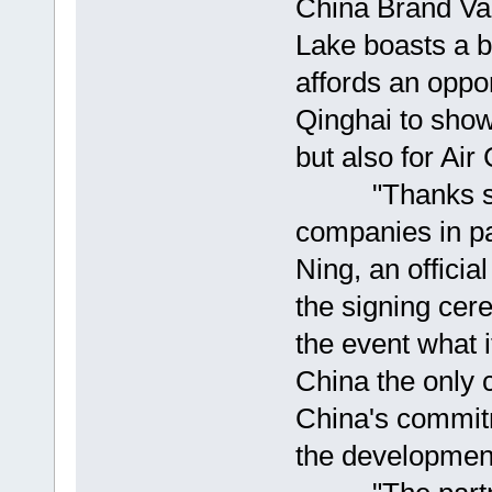
China Brand Va
Lake boasts a b
affords an oppor
Qinghai to showc
but also for Air
"Thanks should
companies in par
Ning, an officia
the signing cere
the event what 
China the only ca
China's commitm
the development