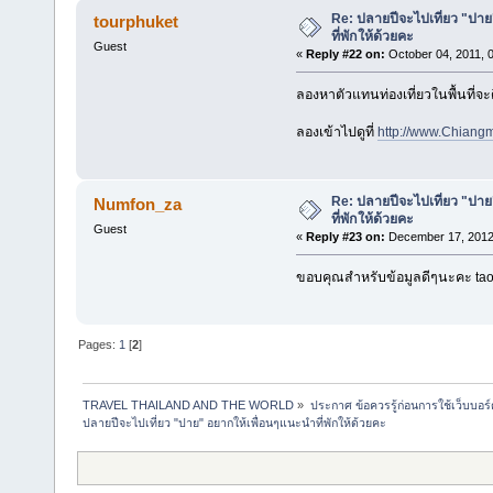
Re: ปลายปีจะไปเที่ยว "ปา
tourphuket
ที่พักให้ด้วยคะ
Guest
«
Reply #22 on:
October 04, 2011, 
ลองหาตัวแทนท่องเที่ยวในพื้นที่จะดี
ลองเข้าไปดูที่
http://www.Chiang
Re: ปลายปีจะไปเที่ยว "ปา
Numfon_za
ที่พักให้ด้วยคะ
Guest
«
Reply #23 on:
December 17, 2012
ขอบคุณสำหรับข้อมูลดีๆนะคะ ta
Pages:
1
[
2
]
TRAVEL THAILAND AND THE WORLD
»
ประกาศ ข้อควรรู้ก่อนการใช้เว็บบอร์
ปลายปีจะไปเที่ยว "ปาย" อยากให้เพื่อนๆแนะนำที่พักให้ด้วยคะ