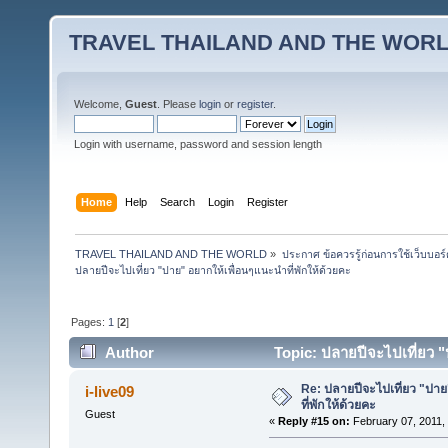
TRAVEL THAILAND AND THE WOR
Welcome,
Guest
. Please
login
or
register
.
Login with username, password and session length
Home
Help
Search
Login
Register
TRAVEL THAILAND AND THE WORLD
»
ประกาศ ข้อควรรู้ก่อนการใช้เว็บบอร์
ปลายปีจะไปเที่ยว "ปาย" อยากให้เพื่อนๆแนะนำที่พักให้ด้วยคะ
Pages:
1
[
2
]
Author
Topic: ปลายปีจะไปเที่ยว "
Re: ปลายปีจะไปเที่ยว "ปา
i-live09
ที่พักให้ด้วยคะ
Guest
«
Reply #15 on:
February 07, 2011,