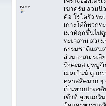
เพราะออสเตรเล
Posts: 0
เขาครับ ส่วนนิ
คือ โรโตรัว ทะ
เกาะใต้ก็พวกท
เมาท์คุกขึ้นไปดู
ทะเลสาบ สวยมาก
ธรรมชาติแสนส
ส่วนออสเตรเลีย
ร๊อคเนส ดูหนูย
เมลเบินน์ ดู เ
คลาสสิคมาก ๆ ค
เป็นพวกป่าดงดิ
เข้าที ดูเพนกวิ
ป้อนอาหารนกพิล