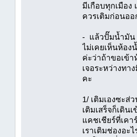
มีเกือบทุกเมือง
ควรเติมก่อนออก
- แล้วปั๊มน้ำมั
ไม่เคยเห็นห้อง
ค่ะว่าถ้าขอเข้า
เจอระหว่างทางม
คะ
1/ เติมเองซะส่
เติมเสร็จก็เดินเ
แคชเชียร์ที่เคาร
เราเติมช่องอะไ