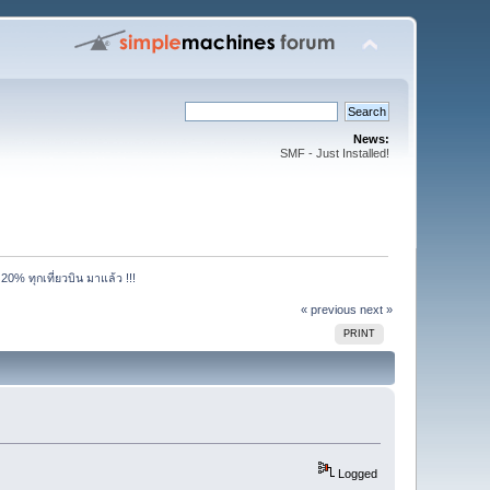
News:
SMF - Just Installed!
20% ทุกเที่ยวบิน มาแล้ว !!! 
« previous
next »
PRINT
Logged