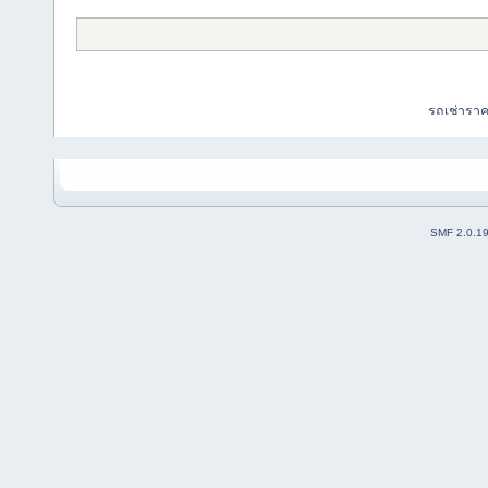
รถเช่ารา
SMF 2.0.1