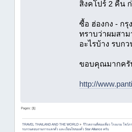
สิงคโปร์ 2 คืน ก
ซื้อ ฮ่องกง - ก
ทราบว่าผมสามาร
อะไรบ้าง รบกว
ขอบคุณมากครั
http://www.pan
Pages: [
1
]
TRAVEL THAILAND AND THE WORLD
»
รีวิวสถานที่ท่องเที่ยว โรงแรม โชว์ภ
รบกวนสอบถามการแลกตั๋ว และเงื่อนไขของตั๋ว Star Alliance ครับ 