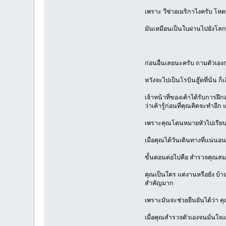
เพราะ วีซ่าอเมริกาไงครับ โหดท
มันเหมือนเป็นใบผ่านไปยังโลกที
ก่อนอื่นเลยนะครับ ถามตัวเองก่
หวังจะไปเป็นโรบินฮู๊ดที่นั่น ก
เจ้าหน้าที่ของเค้าได้รับการฝ
ว่าเค้ารู้ก่อนที่คุณคิดจะทำอ
เพราะคุณโดนหมายหัวไปเรียบร้
เมื่อคุณได้วันเดินทางที่แน่นอ
ขั้นตอนต่อไปคือ สำรวจคุณสมบ
คุณเป็นใคร แต่งานหรือยัง บ้านอ
สำคัญมาก
เพราะมันจะช่วยยืนยันได้ว่า คุ
เมื่อคุณสำรวจตัวเองจนมั่นใจแ