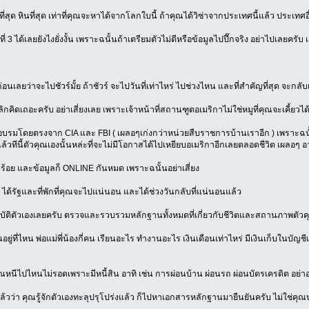
ี่สุด หินที่สุด เท่าที่คุณจะหาได้จากโลกใบนี้ ถ้าคุณได้วิซ่าจากประเทศนี้แล้ว ประเทศอ
่ 3 ได้เลยยังไงยั่งงั้น เพราะฉนั้นถ้าเตรียมตัวไม่ดีหรือข้อมูลไปปึ๊กจริง อย่าไปเลยครั
อนเลยว่าจะไปชัวร์มั้ย ถ้าชัวร์ จะไปวันที่เท่าไหร่ ไปช่วงไหน และที่สำคัญที่สุด จะกลั
็เลิกคิดเถอะครับ อย่าเสี่ยงเลย เพราะเจ้าหน้าที่สถานฑูตอเมริกาไม่ใช่หมูที่คุณจะเคี้ยว
ึกอบรมโดยตรงจาก CIA และ FBI ( เผลอๆเก่งกว่าหน่วยสืบราชการบ้านเราอีก ) เพราะฉนั้
ีก แล้วทีนี้ตัวคุณเองนั้นหล่ะที่จะไม่มีโอกาสได้ไปเหยียบอเมริกาอีกเลยตลอดชีวิต เ
อย และข้อมูลก็ ONLINE กันหมด เพราะฉนั้นอย่าเสี่ยง
น ได้รัฐและที่พักที่คุณจะไปแน่นอน และได้ช่วงวันกลับที่แน่นอนแล้ว
ัติตัวเองเลยครับ ตรวจและรวบรวมหลักฐานทั้งหมดที่เกี่ยวกับชีวิตและสถานภาพตัวคุ
ยู่ที่ไหน พ่อแม่พี่น้องกี่คน เรียนอะไร ทำงานอะไร เงินเดือนเท่าไหร่ มีเงินเก็บในบัญชีเ
ณหนีไปไหนไม่รอดเพราะมีหนี้สิน อาทิ เช่น การผ่อนบ้าน ผ่อนรถ ผ่อนบัตรเครดิต อย่าอายค
ล้วว่า คุณรู้จักตัวเองทะลุปรุโปร่งแล้ว ก็ไปหาเอกสารหลักฐานมายืนยันครับ ไม่ใช่คุ