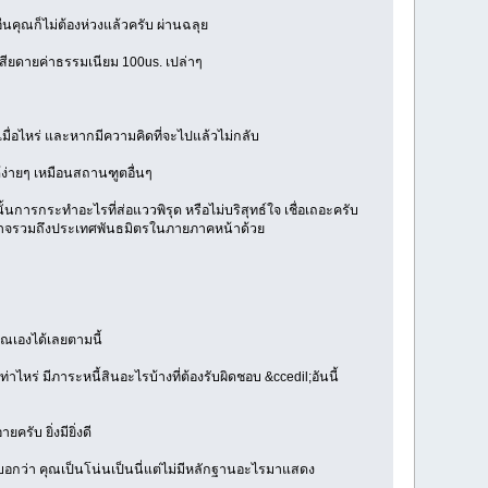
ื่นคุณก็ไม่ต้องห่วงแล้วครับ ผ่านฉลุย
บ เสียดายค่าธรรมเนียม 100us. เปล่าๆ
บเมื่อไหร่ และหากมีความคิดที่จะไปแล้วไม่กลับ
ได้ง่ายๆ เหมือนสถานฑูตอื่นๆ
นการกระทำอะไรที่ส่อแววพิรุด หรือไม่บริสุทธ์ใจ เชื่อเถอะครับ
ผลอๆ อาจรวมถึงประเทศพันธมิตรในภายภาคหน้าด้วย
ณเองได้เลยตามนี้
ท่าไหร่ มีภาระหนี้สินอะไรบ้างที่ต้องรับผิดชอบ &ccedil;อันนี้
รับ ยิ่งมียิ่งดี
ณบอกว่า คุณเป็นโน่นเป็นนี่แต่ไม่มีหลักฐานอะไรมาแสดง