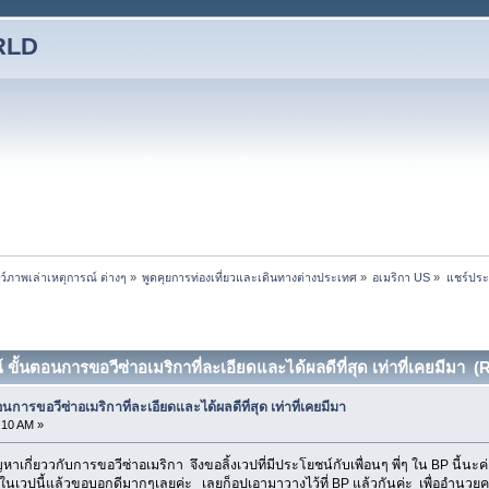
RLD
ชว์ภาพเล่าเหตุการณ์ ต่างๆ
»
พูดคุยการท่องเที่ยวและเดินทางต่างประเทศ
»
อเมริกา US
»
แชร์ประส
ั้นตอนการขอวีซ่าอเมริกาที่ละเอียดและได้ผลดีที่สุด เท่าที่เคยมีมา 
ารขอวีซ่าอเมริกาที่ละเอียดและได้ผลดีที่สุด เท่าที่เคยมีมา
9:10 AM »
ัญหาเกี่ยววกับการขอวีซ่าอเมริกา จึงขอลิ้งเวปที่มีประโยชน์กับเพื่อนๆ พี่ๆ ใน BP นี้นะ
านในเวปนี้แล้วขอบอกดีมากๆเลยค่ะ เลยก็อปเอามาวางไว้ที่ BP แล้วกันค่ะ เพื่ออำนว