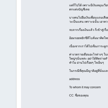
แต่ก็ไปได้ เพราะมีเงินหมุนเว
ตกแต่งบัญชีเลย
บางคนไปยืมเงินเพื่อนแถมเสียดอ
วะเป็นแสน เพราะฉนั้น เอาความ
จบจากเรื่องเงินแล้ว ก็เข้าสู่
อ้อมรอยหยักซีลีโบลั่มมาคิดให
เนื่องจากเราได้ไปเซ็นภาระผูก
ค่างวดรายเดือนอะไรต่างๆ ใบแจ้
ใหญ่ๆนั่นหล่ะ อย่าได้คิดถ่ายส
ทำไม อ่านไปเรื่อยๆ ใจเย็นๆ
ในกรณีที่คุณมีญาติอยู่ที่นั่น
address
To whom it may concern
CC: ชื่อของคุณ