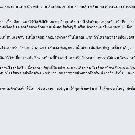
ียนตลอดตามวงจรชีวิตพนักงานเงินเดือนเข้าสาย บ่ายหลับ กลับก่อน ศุกร์เหมา เสาร์นอน
กเบี้ย เพื่อมาแต่งให้บัญชีมีเงินเยอะๆ ถ้าคุณทำแบบนี้เท่ากับคุณดูถูกเจ้าหน้าที่อย่าง
จริงครับ นอกเสียจากถ้าอย่างแต่งบัญชีจริงๆ ก็เตรียมตัวล่วงหน้าไปเลยครับ 6 เดือน ถ
เรื่องหนี้สินเลยครับ อันนี้สำคัญมากอย่างที่กล่าวไปในตอนแรก ถ้าใครคิดว่าอายที่จะบอกเ
ม่ได้เลยครับ ยิ่งดีเลยถ้าคุณกล้าเปิดเผยข้อมูลพวกนี้ เพราะมันคือหลักฐานชิ้นสำคัญ
พันธ์ไว้กับที่ต่างๆแล้ว ยิ่งผ่อนบ้านนี่ยิ่ง work เลยครับ ไปหาเอกสารมาให้ครบ ใครผ
งหนี้ เอาติดไป เพื่อความบริสุทธิ์ใจ อย่ามองข้ามเด็ดขาด ใบเสียภาษีรายปี ภงด อะไรต่
ำเนาไปเชียว ขอย้ำอีกครั้งนะครับ ว่า เอกสารทุกอย่างต้องตัวจริงเสียงจริงเท่านั้น และอ
และจะไปพักกับเค้า ให้เค้าเขียนจดหมายเชิญมาให้คุณด้วยครับ ถ้าไม่รู้จะบอกให้ญาติเขีย