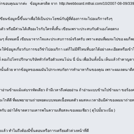
กขอบคุณมากค่ะ ข้อมูลเครดิต จาก http://webboard.mthai.com/10/2007-08-09/339
ียนข้อมูลนี้ขึ้นมาเพื่อให้เป็นประโยชน์กับผู้ที่ต้องการจะไปอเมริกาจริงๆ
ัว หรือมีส่วนได้เสียอะไรกับใครทั้งสิ้น เขียนเพราะประสบกับตัวเองโดยตรง
่อนๆ ทั้งหมดนี้ เขียนมาจากใจและประสบการณ์จริงครับ เพราะตอนที่ผมจะไปขอ ผมก็พย
ให้ข้อมูลเกี่ยวกับการขอวีซ่าไปอเมริกา แต่ก็ไม่มีที่ไหนที่บอกได้อย่างละเอียดหรือเข้า
บที่ ลองไปโทรปรึกษาบริษัททัวร์หรือตัวแทนโน่น นี่ นั่น เพื่อเงินทั้งนั้น เห็นแล้วรำค
เภทนั้นด้วย หากข้อมูลของผมมันไปกระทบกัยการทำมาหากินของคุณ เพราะผมเจตนาดีค
าอ่านข้ามแม้แต่บรรทัดเดียว ถ้ามีเวลาถึงค่อยอ่าน ถ้าอ่านแบบข้ามไปข้ามมา ขอร้องค
ไรดีดี ที่ผมพยายามถ่ายทอดแบบหมดเนื้อหมดตัว ผมสละเวลาอันมีค่าของผมมาถ่ายท
ลยครับ อย่าได้ขาดความเคารพในความเสียสละของผมเชียว ( ดุไปมั้ยวะเนี่ย )
อมแล้ว ทำไมถึงต้องมีขั้นตอนหรือการเตรียมตัวล่วงหน้าที่ดี