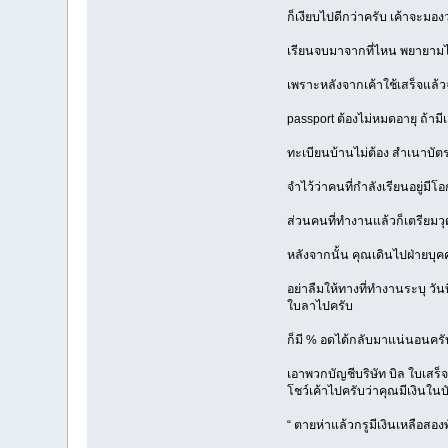
ก็เงียบไปดีกว่าครับ เค้าจะมอง
เรียนจบมาจากที่ไหน พยายามไปค
เพราะหลังจากเค้าใช้เสร็จแล้ว
passport ต้องไม่หมดอายุ ถ้า
ทะเบียนบ้านไม่ต้อง สำเนาบัตรป
จำไว้ว่าคนที่กำลังเรียนอยู่มี
ส่วนคนที่ทำงานแล้วก็เตรียมวุฒิท
หลังจากนั้น คุณเดินไปฝ่ายบุ
อย่าลืมให้ทางที่ทำงานระบุ วั
ใบลาไปครับ
ก็มี % อดได้กลับมาแน่นอนครับ
เอาพวกบัญชีบริษัท บิล ใบเสร็จร
โชว์เค้าไปครับว่าคุณมีเงินใน
“ ตายห่าแล้วกรูมีเงินเหลือสองพ