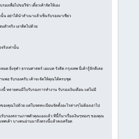
องเพื่อไปขอวีซ่า เดี๋ยวเค้าจัดให้เอง
นั้น อย่าได้นำสำเนาแล้วเซ็นรับรองมาเชียว
ชนตัวจริง เอาติดไปด้วย
ริงเท่านั้น
ักหมด ยิ่งจุฬา ธรรมศาสตร์ เอแบค รังสิต กรุงเทพ นี่เค้ารู้จักดีเลย
านพอ รับรองครับ เค้าจะจัดให้คุณได้ครบชุด
ตรงนี้ หลายคนมีใบรับรองการทำงาน รับรองเงินเดือน แต่ไม่มี
ัทของคุณไปด้วย แต่ใบจดทะเบียนจัดตั้งอะไรต่างๆไม่ต้องเอาไป
ได้ใบรับรองสถานภาพตัวคุณเองแล้ว ทีนี้ก็มาเรื่องเงินๆทองๆ ของคุณ
ระเทศเค้า บางคนอ่านมาถึงตรงนี้แล้วคงเครียด