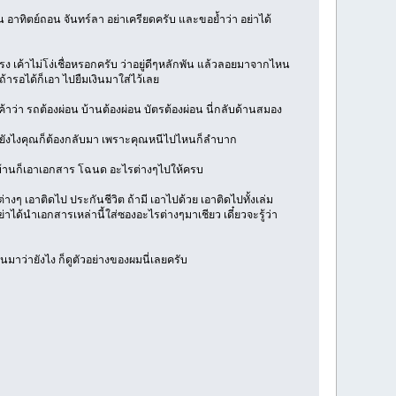
 อาทิตย์ถอน จันทร์ลา อย่าเครียดครับ และขอย้ำว่า อย่าได้
แรง เค้าไม่โง่เชื่อหรอกครับ ว่าอยู่ดีๆหลักพัน แล้วลอยมาจากไหน
้ารอได้ก็เอา ไปยืมเงินมาใส่ไว้เลย
ค้าว่า รถต้องผ่อน บ้านต้องผ่อน บัตรต้องผ่อน นี่กลับด้านสมอง
ว่า ยังไงคุณก็ต้องกลับมา เพราะคุณหนีไปไหนก็ลำบาก
่อนบ้านก็เอาเอกสาร โฉนด อะไรต่างๆไปให้ครบ
างๆ เอาติดไป ประกันชีวิต ถ้ามี เอาไปด้วย เอาติดไปทั้งเล่ม
ย่าได้นำเอกสารเหล่านี้ใส่ซองอะไรต่างๆมาเชียว เดี๋ยวจะรู้ว่า
นมาว่ายังไง ก็ดูตัวอย่างของผมนี่เลยครับ