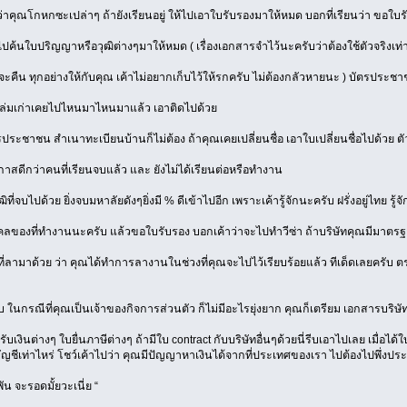
ว่าคุณโกหกซะเปล่าๆ ถ้ายังเรียนอยู่ ให้ไปเอาใบรับรองมาให้หมด บอกที่เรียนว่า ขอใบรับร
้นใบปริญญาหรือวุฒิต่างๆมาให้หมด ( เรื่องเอกสารจำไว้นะครับว่าต้องใช้ตัวจริงเท่า
จะคืน ทุกอย่างให้กับคุณ เค้าไม่อยากเก็บไว้ให้รกครับ ไม่ต้องกลัวหายนะ ) บัตรประชา
มีเล่มเก่าเคยไปไหนมาไหนมาแล้ว เอาติดไปด้วย
ระชาชน สำเนาทะเบียนบ้านก็ไม่ต้อง ถ้าคุณเคยเปลี่ยนชื่อ เอาใบเปลี่ยนชื่อไปด้วย ตัวจ
โอกาสดีกว่าคนที่เรียนจบแล้ว และ ยังไม่ได้เรียนต่อหรือทำงาน
ี่จบไปด้วย ยิ่งจบมหาลัยดังๆยิ่งมี % ดีเข้าไปอีก เพราะเค้ารู้จักนะครับ ฝรั่งอยู่ไทย รู้จ
คคลของที่ทำงานนะครับ แล้วขอใบรับรอง บอกเค้าว่าจะไปทำวีซ่า ถ้าบริษัทคุณมีมาตรฐ
นที่ลามาด้วย ว่า คุณได้ทำการลางานในช่วงที่คุณจะไปไว้เรียบร้อยแล้ว ทีเด็ดเลยครับ 
 ในกรณีที่คุณเป็นเจ้าของกิจการส่วนตัว ก็ไม่มีอะไรยุ่งยาก คุณก็เตรียม เอกสารบริษ
ับเงินต่างๆ ใบยื่นภาษีต่างๆ ถ้ามีใบ contract กับบริษัทอื่นๆด้วยนี่รีบเอาไปเลย เมื่อ
บัญชีเท่าไหร่ โชว์เค้าไปว่า คุณมีปัญญาหาเงินได้จากที่ประเทศของเรา ไปต้องไปพึ่งป
ัน จะรอดมั้ยวะเนี่ย “