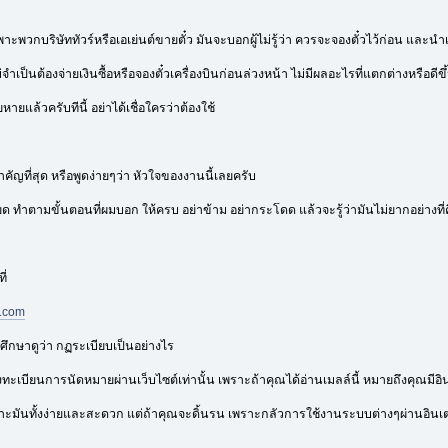
พาะพวกบริษัททัวร์หรือเอเย่นต์ขายตั๋ว มันจะบอกผู้ไม่รู้ว่า ควรจะจองตั๋วไว้ก่อน แ
ไม่จำเป็นต้องจ่ายเงินซื้อหรือจองตั๋วเครื่องบินก่อนล่วงหน้า ไม่มีผลอะไรที่แตกต่างหรือ
หายแล้วครับทีนี้ อย่าได้เชื่อใครว่าต้องใช้
ำคัญที่สุด หรือพูดง่ายๆว่า หัวใจของงานนี้เลยครับ
ครียด ทำตามขั้นตอนที่ผมบอก ให้ครบ อย่าข้าม อย่ากระโดด แล้วจะรู้ว่ามันไม่ยากอย่างที่
ี่
s.com
ศึกษาดูว่า กฏระเบียบเป็นอย่างไร
ลงทะเบียนการนัดหมายผ่านเว็บไซต์เท่านั้น เพราะถ้าคุณได้อ่านเมลล์นี้ หมายถึงคุณมีอ
เพราะมันทั้งง่ายและสะดวก แต่ถ้าคุณจะดิ้นรน เพราะกลัวการใช้งานระบบต่างๆผ่านอินเตอ