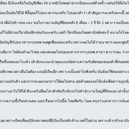
ดือน มีเงินเหลือในบัญชีเพียง 34 บาทยังไม่พอค่าธรรเนียมแบงค์ด้วยซ้ำ แต่ขอให้มีเงิ
เดือนเป็นอันใช้ได้ ทีนี้คุณก็ไปธนาคารนะครับ ไปบอกเค้าว่า สำคัญมากนะครับตรงนี้ จดไ
 เพื่อไปทำ visa และ ขอใบรายงานบัญชีย้อนหลัง 6 เดือน – 1 ปี อีก 1 อย่าง รวมเป็น
้ผมก็ไม่มีส่วนเกี่ยวข้องอีกเช่นกันนะครับ แต่ถ้าใครมีของไทยพาณิชย์หล่ะก็ สบายใจโลดเ
นผมเปิดบัญชีกับธนาคารกรุงเทพ ขอพูดชื่อเลยนะครับ เพราะผมไม่ได้ว่าธนาคาร ผมจะพูด
อย่างดีมาก ไม่ต้องทำอะไรต่อ แต่แฟนผมไปขอเอกสารจากกรุงเทพ สาขา พารากอน ว่างๆล
หรือขั้นตอนอะไรแล้ว เค้ายังจะแนะนำคุณแบบปัดสวะความรับผิดชอบของเค้าที่ส่งผลต่อ
เดียวพอ อย่างอื่นไม่ต้อง แถมมีเถียงอีก เพราะฉนั้นอย่าไปฟังครับ มันต้องใช้สองอย่าง แ
าเลยกับตัว นอกจากจะออกเอกสารให้ผมไม่ครบ สุดท้ายผมเลยโต้แย้งเพื่อความถูกต้อง เ
าเอาไปใช้ได้ ดีนะครับที่ผมไหวตัวทันรีบขับรถไปสำนักงานใหญ่ที่สีลมเอง เท่านั้นหล่
าะความขี้เกียจส่วนตน นอกเรื่องมากไปนิ๊ด โทษทีครับ โอเค สรุปว่าเอกสารการเงิน
้อย เพราะมีคนที่ผมรู้จักหลายคนที่มีเงินเป็นหลักล้าน แต่ก็ไม่ผ่าน เพราะเค้ากลัวเอาเงิน