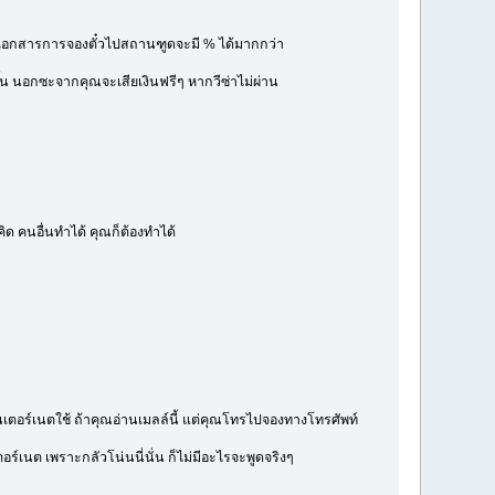
ละนำเอกสารการจองตั๋วไปสถานฑูดจะมี % ได้มากกว่า
ดีขึ้น นอกซะจากคุณจะเสียเงินฟรีๆ หากวีซ่าไม่ผ่าน
คิด คนอื่นทำได้ คุณก็ต้องทำได้
ินเตอร์เนตใช้ ถ้าคุณอ่านเมลล์นี้ แต่คุณโทรไปจองทางโทรศัพท์
ร์เนต เพราะกลัวโน่นนี่นั่น ก็ไม่มีอะไรจะพูดจริงๆ