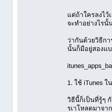
แต่ถ้าใครลงไว้เ
จะทำอย่างไรนั้น
ว่ากันด้วยวิธีก
นั้นก็มีอยู่สอง
itunes_apps_b
1. ใช้ iTunes 
วิธีนี้ก็เป็นที่รู
รเาโหลดมาจาก Ap