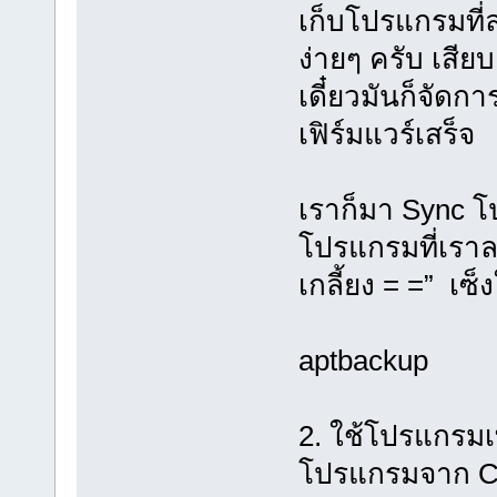
เก็บโปรแกรมที่ล
ง่ายๆ ครับ เสีย
เดี๋ยวมันก็จัด
เฟิร์มแวร์เสร็จ
เราก็มา Sync โ
โปรแกรมที่เรา
เกลี้ยง = =” เซ็งใ
aptbackup
2. ใช้โปรแกรมเท
โปรแกรมจาก C