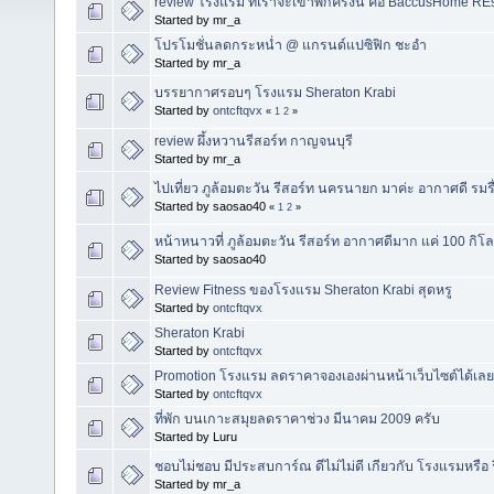
review โรงแรม ที่เราจะเข้าพักครั้งนี้ คือ BaccusHome REsor
Started by mr_a
โปรโมชั่นลดกระหน่ำ @ แกรนด์แปซิฟิก ชะอำ
Started by mr_a
บรรยากาศรอบๆ โรงแรม Sheraton Krabi
Started by
ontcftqvx
«
1
2
»
review ผึ้งหวานรีสอร์ท กาญจนบุรี
Started by mr_a
ไปเที่ยว ภูล้อมตะวัน รีสอร์ท นครนายก มาค่ะ อากาศดี รมร
Started by saosao40
«
1
2
»
หน้าหนาวที่ ภูล้อมตะวัน รีสอร์ท อากาศดีมาก แค่ 100 กิ
Started by saosao40
Review Fitness ของโรงแรม Sheraton Krabi สุดหรู
Started by
ontcftqvx
Sheraton Krabi
Started by
ontcftqvx
Promotion โรงแรม ลดราคาจองเองผ่านหน้าเว็บไซต์ได้เลย 
Started by
ontcftqvx
ที่พัก บนเกาะสมุยลดราคาช่วง มีนาคม 2009 ครับ
Started by Luru
ชอบไม่ชอบ มีประสบการ์ณ ดีไม่ไม่ดี เกียวกับ โรงแรมหรือ 
Started by mr_a