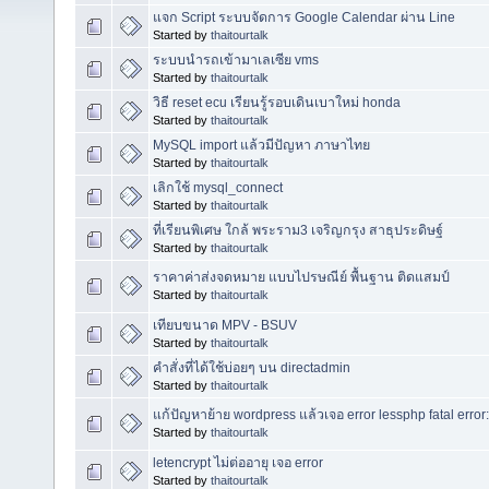
แจก Script ระบบจัดการ Google Calendar ผ่าน Line
Started by
thaitourtalk
ระบบนำรถเข้ามาเลเซีย vms
Started by
thaitourtalk
วิธี reset ecu เรียนรู้รอบเดินเบาใหม่ honda
Started by
thaitourtalk
MySQL import แล้วมีปัญหา ภาษาไทย
Started by
thaitourtalk
เลิกใช้ mysql_connect
Started by
thaitourtalk
ที่เรียนพิเศษ ใกล้ พระราม3 เจริญกรุง สาธุประดิษฐ์
Started by
thaitourtalk
ราคาค่าส่งจดหมาย แบบไปรษณีย์ พื้นฐาน ติดแสมป์
Started by
thaitourtalk
เทียบขนาด MPV - BSUV
Started by
thaitourtalk
คำสั่งที่ได้ใช้บ่อยๆ บน directadmin
Started by
thaitourtalk
แก้ปัญหาย้าย wordpress แล้วเจอ error lessphp fatal error: 
Started by
thaitourtalk
letencrypt ไม่ต่ออายุ เจอ error
Started by
thaitourtalk