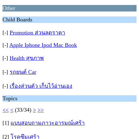
Other
Child Boards
[-]
Promotion ส่วนลดราคา
[-]
Apple Iphone Ipod Mac Book
[-]
Health สุขภาพ
[-]
รถยนต์ Car
[-]
เรื่องส่วนตัว เก็บไว้อ่านเอง
Topics
<<
<
(33/34)
>
>>
[1]
แบบสอบถามภาวะอารมณ์เศร้า
[2]
โรคซึมเศร้า