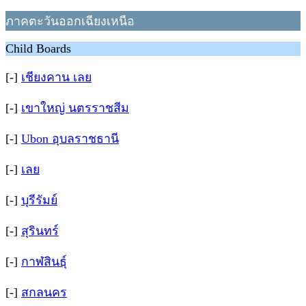
ภาคตะวันออกเฉียงเหนือ
Child Boards
[-]
เชียงคาน เลย
[-]
เขาใหญ่ นตรราชสีม
[-]
Ubon อุบลราชธานี
[-]
เลย
[-]
บุรีรัมย์
[-]
สุรินทร์
[-]
กาฬสินธุ์
[-]
สกลนคร