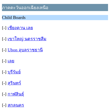
ภาคตะวันออกเฉียงเหนือ
Child Boards
[-]
เชียงคาน เลย
[-]
เขาใหญ่ นตรราชสีม
[-]
Ubon อุบลราชธานี
[-]
เลย
[-]
บุรีรัมย์
[-]
สุรินทร์
[-]
กาฬสินธุ์
[-]
สกลนคร