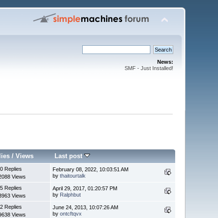
News:
SMF - Just Installed!
lies
/
Views
Last post
0 Replies
February 08, 2022, 10:03:51 AM
by
thaitourtalk
2088 Views
5 Replies
April 29, 2017, 01:20:57 PM
by
Ralphbut
3963 Views
2 Replies
June 24, 2013, 10:07:26 AM
by
ontcftqvx
9638 Views