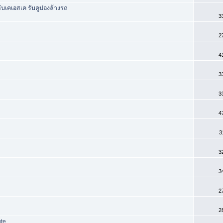
ับเคเอสเค รับคูปองล้างรถ
3
2
4
3
3
4
3
3
3
2
2
ute