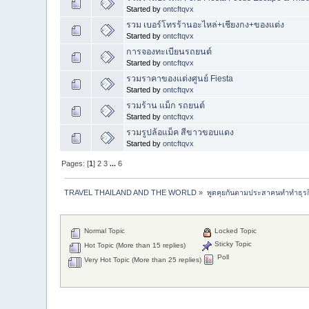
Started by
ontcftqvx
รวม เบอร์โทรร้านอะไหล่+เชียงกง+ของแต่ง
Started by
ontcftqvx
การจองทะเบียนรถยนต์
Started by
ontcftqvx
รวมราคาของแต่งศูนย์ Fiesta
Started by
ontcftqvx
รวมร้าน แม็ก รถยนต์
Started by
ontcftqvx
รวมรูปล้อแม็ค สีขาวขอบแดง
Started by
ontcftqvx
Pages: [
1
]
2
3
...
6
TRAVEL THAILAND AND THE WORLD
»
พูดคุยกันตามประสาคนทำทำธุรกิจ 
Normal Topic
Locked Topic
Sticky Topic
Hot Topic (More than 15 replies)
Poll
Very Hot Topic (More than 25 replies)