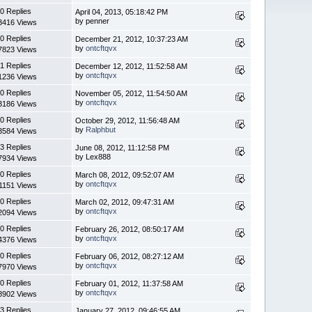
0 Replies
April 04, 2013, 05:18:42 PM
by penner
3416 Views
0 Replies
December 21, 2012, 10:37:23 AM
by
ontcftqvx
7823 Views
1 Replies
December 12, 2012, 11:52:58 AM
by
ontcftqvx
1236 Views
0 Replies
November 05, 2012, 11:54:50 AM
by
ontcftqvx
3186 Views
0 Replies
October 29, 2012, 11:56:48 AM
by
Ralphbut
3584 Views
3 Replies
June 08, 2012, 11:12:58 PM
by Lex888
7934 Views
0 Replies
March 08, 2012, 09:52:07 AM
by
ontcftqvx
1151 Views
0 Replies
March 02, 2012, 09:47:31 AM
by
ontcftqvx
2094 Views
0 Replies
February 26, 2012, 08:50:17 AM
by
ontcftqvx
4376 Views
0 Replies
February 06, 2012, 08:27:12 AM
by
ontcftqvx
7970 Views
0 Replies
February 01, 2012, 11:37:58 AM
by
ontcftqvx
8902 Views
3 Replies
January 27, 2012, 09:46:55 AM