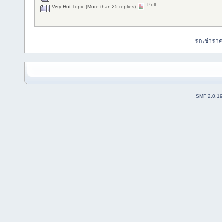
Poll
Very Hot Topic (More than 25 replies)
รถเช่ารา
SMF 2.0.1