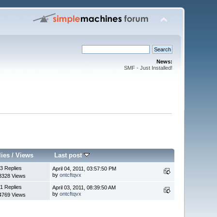
News:
SMF - Just Installed!
lies
/
Views
Last post
3 Replies
April 04, 2011, 03:57:50 PM
by
ontcftqvx
3328 Views
1 Replies
April 03, 2011, 08:39:50 AM
by
ontcftqvx
4769 Views