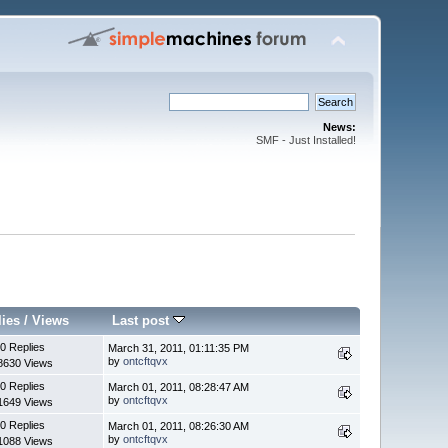
News:
SMF - Just Installed!
lies
/
Views
Last post
0 Replies
March 31, 2011, 01:11:35 PM
by
ontcftqvx
8630 Views
0 Replies
March 01, 2011, 08:28:47 AM
by
ontcftqvx
1649 Views
0 Replies
March 01, 2011, 08:26:30 AM
by
ontcftqvx
1088 Views