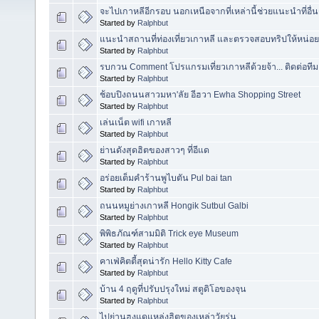
จะไปเกาหลีอีกรอบ นอกเหนือจากที่เหล่านี้ช่วยแนะนำที่อื่นๆ
Started by
Ralphbut
แนะนำสถานที่ท่องเที่ยวเกาหลี และตรวจสอบทริปให้หน่อย
Started by
Ralphbut
รบกวน Comment โปรแกรมเที่ยวเกาหลีด้วยจ้า... ติดต่อที
Started by
Ralphbut
ช้อบปิงถนนสาวมหา'ลัย อีฮวา Ewha Shopping Street
Started by
Ralphbut
เล่นเน็ต wifi เกาหลี
Started by
Ralphbut
ย่านดังสุดฮิตของสาวๆ ที่อีแด
Started by
Ralphbut
อร่อยเต็มคำร้านพูไบตัน Pul bai tan
Started by
Ralphbut
ถนนหมูย่างเกาหลี Hongik Sutbul Galbi
Started by
Ralphbut
พิพิธภัณฑ์สามมิติ Trick eye Museum
Started by
Ralphbut
คาเฟ่คิตตี้สุดน่ารัก Hello Kitty Cafe
Started by
Ralphbut
บ้าน 4 ฤดูที่ปรับปรุงใหม่ สตูดิโอของจุน
Started by
Ralphbut
ไปย่านฮงแดแหล่งฮิตของเหล่าวัยรุ่น