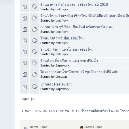
ร้านอาหาร ถิงถิง อ่างขาง เชียงใหม่ ธค 2010
Started by
ontcftqvx
ร้านไก่ทอดกำแพงดิน เชียงใหม่ ที่ไม่ได้มีแต่ไก่ทอดเที่ยวงคื
Started by
ontcftqvx
SuShi JiRo ซูชิ จิดร เชียงใหม่ อร่อยราคาไม่แพง
Started by
ontcftqvx
โพนยางคำ พรีเมี่ยม เชียงใหม่
Started by
ontcftqvx
ร้านชิม สันกำแพงโภชนา เชียงใหม่
Started by
ontcftqvx
ร้านก๋วยเตี๋ยวเรือปากแดง กาแฟริมน้ำ
Started by Japawork
ใครว่าการลดน้ำหนักยาก จริงๆแล้วง่ายกว่าที่คิดค่ะ
Started by chsupat
ปากแดง Restaurant
Started by Japawork
Pages: [
1
]
TRAVEL THAILAND AND THE WORLD
»
รีวิวสถานที่ท่องเที่ยว โรงแรม โชว์ภ
Normal Topic
Locked Topic