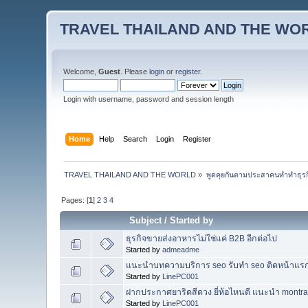
TRAVEL THAILAND AND THE WO
Welcome,
Guest
. Please
login
or
register
.
Login with username, password and session length
Home
Help
Search
Login
Register
TRAVEL THAILAND AND THE WORLD
»
พูดคุยกันตามประสาคนทำทำธุรกิจ 
Pages: [
1
]
2
3
4
Subject
/
Started by
ธุรกิจขายส่งอาหารไม่ใช่แค่ B2B อีกต่อไป
Started by
admeadme
แนะนำบทความบริการ seo รับทำ seo ติดหน้าแร
Started by
LinePC001
ฝากประกาศยาริดสีดวง ยี่ห้อไหนดี แนะนำ montra
Started by
LinePC001