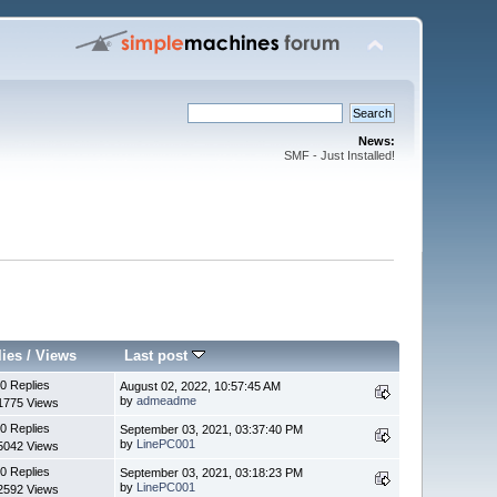
News:
SMF - Just Installed!
lies
/
Views
Last post
0 Replies
August 02, 2022, 10:57:45 AM
by
admeadme
1775 Views
0 Replies
September 03, 2021, 03:37:40 PM
by
LinePC001
5042 Views
0 Replies
September 03, 2021, 03:18:23 PM
by
LinePC001
2592 Views