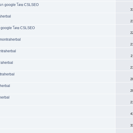
น้าแรก google โดย CSLSEO
3
aherbal
2
ก google โดย CSLSEO
2
 montraherbal
2
traherbal
2
raherbal
2
traherbal
2
aherbal
2
herbal
2
4
3