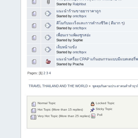
Started by
Ralphbut
แนะนำร้านขายยาราคาถูก
Started by
ontcftqvx
คีโมกับมะเร็งและการดำรงชีวิต ( ดีมาก ๆ)
Started by
ontcftqvx
เพื่อนเราแพ้ผงชูรสอ่ะ
Started by Sophie
เจ็บหน้าแข้ง
Started by
ontcftqvx
แนะนำเครื่อง CPAP แก้นอนกรนแบบมีแบตเตอรี่
Started by Pracha
Pages: [
1
]
2
3
4
TRAVEL THAILAND AND THE WORLD
»
พูดคุยกันตามประสาคนทำทำธุรกิจ 
Normal Topic
Locked Topic
Sticky Topic
Hot Topic (More than 15 replies)
Poll
Very Hot Topic (More than 25 replies)