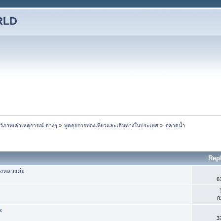
RLD
ชว์ภาพเล่าเหตุการณ์ ต่างๆ
»
พูดคุยการท่องเที่ยวและเดินทางในประเทศ
»
ตลาดน้ำ
Rep
องหลวงค่ะ
6
8
ะ
3