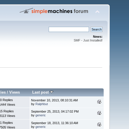
News:
SMF - Just Installed!
lies
/
Views
Last post
0 Replies
November 10, 2013, 08:10:31 AM
by
Ralphbut
1444 Views
15 Replies
September 25, 2013, 04:17:02 PM
by
generic
3113 Views
1 Replies
September 18, 2013, 11:36:10 AM
by
generic
7505 Views