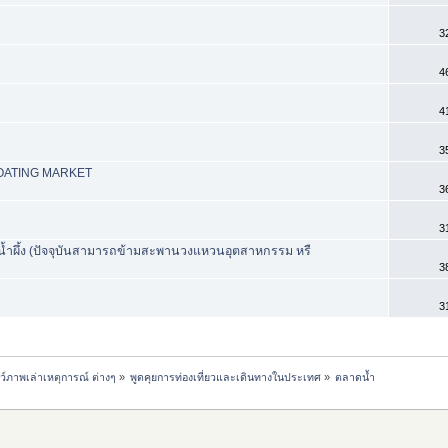
3
4
4
3
OATING MARKET
3
3
บางน้ำผึ้ง (ปัจจุบันสามารถข้ามสะพานวงแหวนอุตสาหกรรม หรื
3
3
ชว์ภาพเล่าเหตุการณ์ ต่างๆ
»
พูดคุยการท่องเที่ยวและเดินทางในประเทศ
»
ตลาดน้ำ