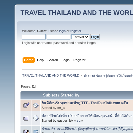
TRAVEL THAILAND AND THE WOR
Welcome,
Guest
. Please
login
or
register
.
Login with username, password and session length
Home
Help
Search
Login
Register
TRAVEL THAILAND AND THE WORLD
»
ประกาศ ข้อควรรู้ก่อนการใช้เว็บบอร์
Pages: [
1
]
Subject
/
Started by
ยินดีต้อนรับทุกท่านเข้าสู่ TTT - ThaiTourTalk.com ครับ
Started by mr_a
ปลายปีจะไปเที่ยว "ปาย" อยากให้เพื่อนๆแนะนำที่พักให้ด้ว
Started by casper_lek
«
1
2
»
ย้ายแล้ว: เกาะมิจิยาม่า (Miyajima) เกาะมิจิยาม่า (Miyajima