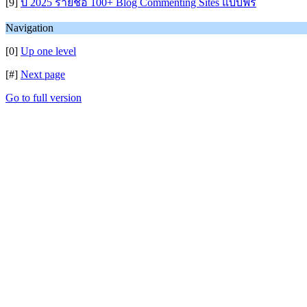
[9]
ปี 2025 รายชื่อ 100+ Blog Commenting Sites แบบฟรี
Navigation
[0]
Up one level
[#]
Next page
Go to full version