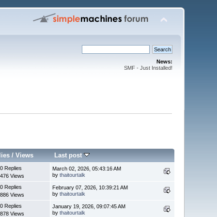
News:
SMF - Just Installed!
lies
/
Views
Last post
0 Replies
March 02, 2026, 05:43:16 AM
by
thaitourtalk
476 Views
0 Replies
February 07, 2026, 10:39:21 AM
by
thaitourtalk
886 Views
0 Replies
January 19, 2026, 09:07:45 AM
by
thaitourtalk
878 Views