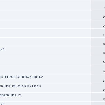
4
1
3
1
1
บฟรี
1
1
1
tes List 2024 (DoFollow & High DA
1
on Sites List (DoFollow & High D
1
ission Sites List
1
บฟรี