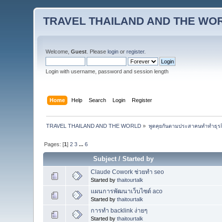
TRAVEL THAILAND AND THE WO
Welcome,
Guest
. Please
login
or
register
.
Login with username, password and session length
Home
Help
Search
Login
Register
TRAVEL THAILAND AND THE WORLD
»
พูดคุยกันตามประสาคนทำทำธุรกิจ 
Pages: [
1
]
2
3
...
6
Subject
/
Started by
Claude Cowork ช่วยทำ seo
Started by
thaitourtalk
แผนการพัฒนาเว็บไซต์ aco
Started by
thaitourtalk
การทำ backlink ง่ายๆ
Started by
thaitourtalk