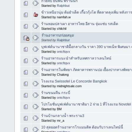
ก๋วยจั๊บ ยืนพื้น พรานนก
Started by
Ralphbut
ข้าวเหนียวนุ่ม ต้มยำเด็ด เกี๊ยวกุ้งโต ที่ตลาดลุงเพิ่ม หลังก
Started by namfah.w
ร้านหอมปลาเผา อาหารไทย อีสาน จุ่มแซ่บ รสเด็ด
Started by chilchil
ร้านอาหารอร่อยสมุย
Started by
Ralphbut
บุฟเฟ่ต์นานาชาติมื้อกลางวัน ราคา 390 บาทเน็ท พิเศษมา 4 ท
Started by
ontcftqvx
ร้านอาหารแนะนำสำหรับเทศกาลวาเลนไทน์
Started by
ontcftqvx
ร้านอาหารในพัทยา ภัตตาคารพรานปอ เยื้องปากทางพัทย
Started by Chalong
โรงแรม Swissotel Le Concorde Bangkok
Started by midnightsale.com
ร้านขนมจีน กระบี่
Started by
ontcftqvx
โปรโมชั่นบุฟเฟ่ต์นานาชาติมา 2 จ่าย 1 ที่โรงแรม Novote
Started by BM
ร้านบ้านกลางน้ำ พระราม3
Started by mr_a
10 สุดยอดร้านอาหารโรแมนติค ต้อนรับวาเลนไทน์นี้