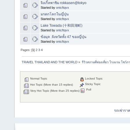
จิงเกิ้ลพาชิม rokkasen@tokyo
Started by
ontcftqvx
มรดกโลกในญี่ปุ่น
Started by
ontcftqvx
Lake Towada (十和田湖町)
Started by
ontcftqvx
ข้อมุล .จังหวัดทั้ง 47 ของญี่ปุ่น
Started by
ontcftqvx
Pages: [
1
]
2
3
4
TRAVEL THAILAND AND THE WORLD
»
รีวิวสถานที่ท่องเที่ยว โรงแรม โชว์ภ
Normal Topic
Locked Topic
Sticky Topic
Hot Topic (More than 15 replies)
Poll
Very Hot Topic (More than 25 replies)
รถเช่ารา