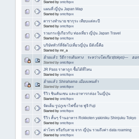
Started by
ontcftqvx
แผนที่ ญี่ปุ่น Japan Map
Started by
ontcftqvx
ตารางทำนาย ซากุระ เทียบแต่ละปี
Started by
ontcftqvx
รวมกระทู้เกียวกับ ท่องเที่ยว ญี่ปุ่น Japan Travel
Started by
ontcftqvx
บริษัททัวร์ที่จัดไปเที่ยวญี่ปุ่น มีดังนี้คือ
Started by mr_a
ย้ายแล้ว: วิธีการเดินทาง ระหว่างโตเกียว(tokyo)― ฮอ
Started by
ontcftqvx
JR Pass ราคาถูก ซื้อได้ที่ไหน
Started by
ontcftqvx
ย้ายแล้ว: Shirahama เมืองแพนด้า
Started by
ontcftqvx
รีวิว ชินคันเซน และอาหารกล่อง ในญี่ปุ่น
Started by
ontcftqvx
จัดเต็ม รูปภูเขาไฟขี้อาย ฟูจิ Fuji
Started by
ontcftqvx
รีวิว สั้นๆ ร้านอาหาร Rokkoten yakiniku Shinjuku Tokyo
Started by
ontcftqvx
ค่าโทร หรือรับสาย จาก ญี่ปุ่น รวมถึงค่า data roaming
Started by
ontcftqvx