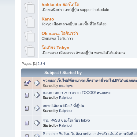
hokkaido ฮอกไกโด
เมืองเหนือประเทศญี่ปุ่น sappori hokodate
Kanto
Tokyo เมืองหลวงญี่ปุ่นและพื้นที่ใกล้เคียง
Okinawa โอกินาว่า
Okinawa โอกินาว่า
โตเกียว Tokyo
เมืองหลวง เมืองสวรรค์ของญี่ปุ่น พลาดไม่ได้แน่นอน
Pages: [
1
]
2
3
4
Subject
/
Started by
ช่วยบอกเว็บไซต์ที่สามารถเช็คราคาตั๋วรถไฟJRได้หน่อยค่
Started by
ontcftqvx
สอบถามการเช่ารถจาก TOCOO! หน่อยค่ะ
Started by
Ralphbut
อยากได้เลนส์มือ 2 ที่ญี่ปุ่น
Started by
Ralphbut
รวม PASS ของโตเกียว tokyo
Started by
Ralphbut
B-moible ซิมใหม่ ไม่ต้อง activate สำหรับเล่นเน็ตบ่นมือถือ ip