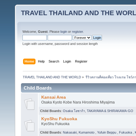
TRAVEL THAILAND AND THE WOR
Welcome,
Guest
. Please
login
or
register
.
Login with username, password and session length
Home
Help
Search
Login
Register
TRAVEL THAILAND AND THE WORLD
»
รีวิวสถานที่ท่องเที่ยว โรงแรม โชว์ภ
Child Boards
Kansai Area
Osaka Kyoto Kobe Nara Hiroshima Miyajima
Child Boards
:
Osaka โอซาก้า
,
TAKAYAMA & SHIRAKAWA-GO
KyoShu Fukuoka
KyoShu Fukuoka
Child Boards
:
Nakasaki
,
Kumamoto
,
Yufuin Beppu
,
Fukuoka
,