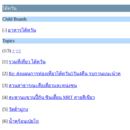
ไต้หวัน
Child Boards
[-]
อาหารไต้หวัน
Topics
(1/3)
>
>>
[1]
รวมที่เที่ยว ไต้หวัน
[2]
Re: ส่งแผนการท่องเที่ยวไต้หวัน5วัน4คืน รบกวนแนะนำค
[3]
สวนสาธารณะสือเตี่ยวและหน่งชุน
[4]
สะพานแขวนปี้ถัน ซินเตี้ยน MRT สายสีเขียว
[5]
วัดต้ามู่กง
[6]
น้ำพุร้อนเป่ยโถ