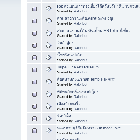
Re: ส่งแผนการท่องเที่ยวไต้หวัน5วัน4คืน รบกว
Started by
Ralphbut
สวนสาธารณะสือเตี่ยวและหน่งชุน
Started by
Ralphbut
สะพานแขวนปี้ถัน ซินเตี้ยน MRT สายสีเขียว
Started by
Ralphbut
วัดต้ามู่กง
Started by
Ralphbut
น้ำพุร้อนเป่ยโถ
Started by
Ralphbut
Taipei Fine Arts Museum
Started by
Ralphbut
สือหนานกง Zhinan Temple 指南宮
Started by
Ralphbut
พิพิทธภัณฑ์แห่งชาติ กู้กง
Started by
Ralphbut
เมืองจำลองจิ๋ว
Started by
Ralphbut
วัดข๋งจื้อ
Started by
Ralphbut
ทะเลสาบสุริยันจันทรา Sun moon lake
Started by
Ralphbut