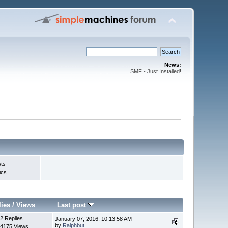
News:
SMF - Just Installed!
sts
ics
lies
/
Views
Last post
2 Replies
January 07, 2016, 10:13:58 AM
by
Ralphbut
4175 Views