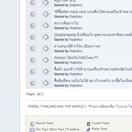
หมู่บ้านสายรุ้ง
Started by
Ralphbut
วิธีซื้อบัตร easy card แบบคืนได้ผ่านเครื่องจำหน่า
Started by
Ralphbut
สถานที่อยากไป
Started by
Ralphbut
Qingtiangang ฉิ่งเทียนกัง อุทยานแห่งชาติหยางห
Started by
Ralphbut
สวนสนุกอีต้าเวิร์ล เมืองเกาสง
Started by
Ralphbut
Alishan ไต้หวันไปยังไงคะ??
Started by
Ralphbut
ซื้อตั๋ว ออกตั๋ว HSR ผ่านเครื่องจำหน่ายบัตรอัตโนมั
Started by
Ralphbut
ซื้อซิมที่สนามบินไม่ได้ อย่ากังวลครับ มาซื้อในเมือง
Started by
Ralphbut
Pages: [
1
]
2
TRAVEL THAILAND AND THE WORLD
»
รีวิวสถานที่ท่องเที่ยว โรงแรม โ
Normal Topic
Locked Topic
Sticky Topic
Hot Topic (More than 15 replies)