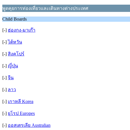
พูดคุยการท่องเที่ยวและเดินทางต่างประเทศ
Child Boards
[-]
ฮ่องกง-มาเก๊า
[-]
ไต้หวัน
[-]
สิงคโปร์
[-]
ญี่ปุ่น
[-]
จีน
[-]
ลาว
[-]
เกาหลี Korea
[-]
ยุโรป Europes
[-]
ออสเตรเลีย Australian