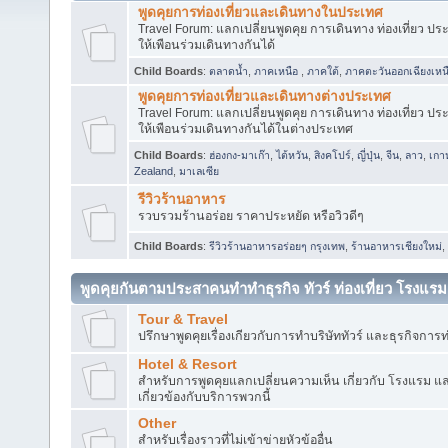
พูดคุยการท่องเที่ยวและเดินทางในประเทศ
Travel Forum: แลกเปลี่ยนพูดคุย การเดินทาง ท่องเที่ยว ปร
ให้เพือนร่วมเดินทางกันได้
Child Boards
:
ตลาดน้ำ
,
ภาคเหนือ
,
ภาคใต้
,
ภาคตะวันออกเฉียงเหน
พูดคุยการท่องเที่ยวและเดินทางต่างประเทศ
Travel Forum: แลกเปลี่ยนพูดคุย การเดินทาง ท่องเที่ยว ปร
ให้เพือนร่วมเดินทางกันได้ในต่างประเทศ
Child Boards
:
ฮ่องกง-มาเก๊า
,
ไต้หวัน
,
สิงคโปร์
,
ญี่ปุ่น
,
จีน
,
ลาว
,
เกา
Zealand
,
มาเลเซีย
รีวิวร้านอาหาร
รวบรวมร้านอร่อย ราคาประหยัด หรือวิวดีๆ
Child Boards
:
รีวิวร้านอาหารอร่อยๆ กรุงเทพ
,
ร้านอาหารเชียงใหม่
,
พูดคุยกันตามประสาคนทำทำธุรกิจ ทัวร์ ท่องเที่ยว โรงแรม
Tour & Travel
ปรึกษาพูดคุยเรื่องเกียวกับการทำบริษัททัวร์ และธุรกิจการท่อ
Hotel & Resort
สำหรับการพูดคุยแลกเปลี่ยนความเห็น เกี่ยวกับ โรงแรม และ 
เกี่ยวข้องกับบริการพวกนี้
Other
สำหรับเรื่องราวที่ไม่เข้าข่ายหัวข้ออื่น